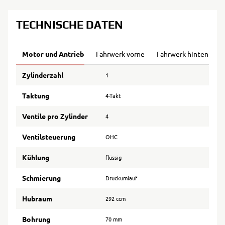
TECHNISCHE DATEN
Motor und Antrieb
Fahrwerk vorne
Fahrwerk hinten
B
Zylinderzahl
1
Taktung
4-Takt
Ventile pro Zylinder
4
Ventilsteuerung
OHC
Kühlung
flüssig
Schmierung
Druckumlauf
Hubraum
292 ccm
Bohrung
70 mm