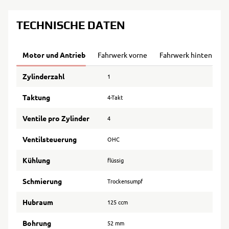
TECHNISCHE DATEN
Motor und Antrieb
Fahrwerk vorne
Fahrwerk hinten
B
Zylinderzahl
1
Taktung
4-Takt
Ventile pro Zylinder
4
Ventilsteuerung
OHC
Kühlung
flüssig
Schmierung
Trockensumpf
Hubraum
125 ccm
Bohrung
52 mm