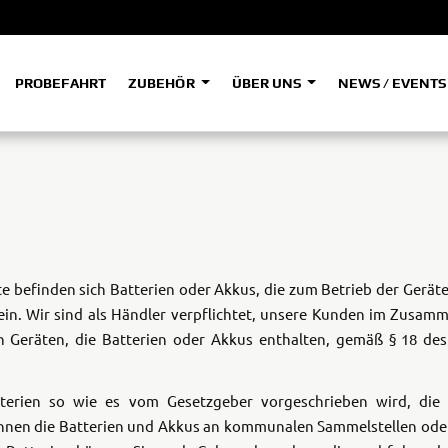
PROBEFAHRT
ZUBEHÖR
ÜBER UNS
NEWS / EVENT
ADVENTURE
A
A
HYPER NAKED
SPORT HERITAGE
Tenere
Tener
700
700
(Low
SPORT TOURING
SUPERSPORT
A2
A
e befinden sich Batterien oder Akkus, die zum Betrieb der Gerät
ein. Wir sind als Händler verpflichtet, unsere Kunden im Zusa
 Geräten, die Batterien oder Akkus enthalten, gemäß § 18 des 
Tenere
Tener
700
700
35kW
Rally
atterien so wie es vom Gesetzgeber vorgeschrieben wird, die
önnen die Batterien und Akkus an kommunalen Sammelstellen oder
A
A1