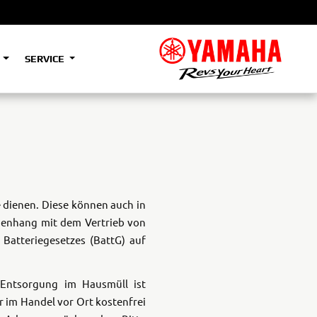
S
SERVICE
A2
e
Tenere
700
)
(Low)
35kW
A2
e dienen. Diese können auch in
mmenhang mit dem Vertrieb von
Batteriegesetzes (BattG) auf
e
Tenere
700
Rally
 Entsorgung im Hausmüll ist
35kW
 im Handel vor Ort kostenfrei