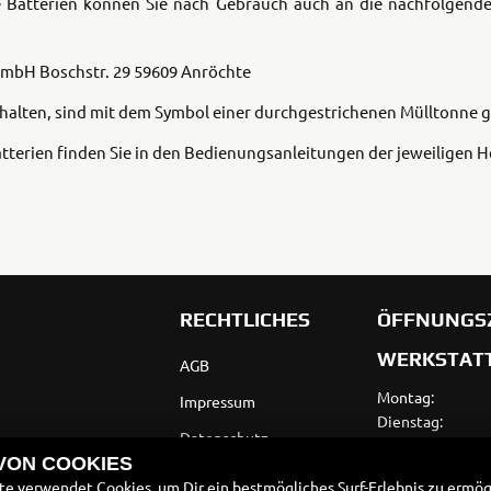
Batterien können Sie nach Gebrauch auch an die nachfolgende
 GmbH
Boschstr. 29
59609 Anröchte
Tenere
WR12
700
World
thalten, sind mit dem Symbol einer durchgestrichenen Mülltonne 
Raid
tterien finden Sie in den Bedienungsanleitungen der jeweiligen He
RECHTLICHES
ÖFFNUNGS
WERKSTAT
AGB
Montag:
Impressum
Dienstag:
Datenschutz
Mittwoch:
 VON COOKIES
Donnerstag:
Disclaimer
e verwendet Cookies, um Dir ein bestmögliches Surf-Erlebnis zu ermög