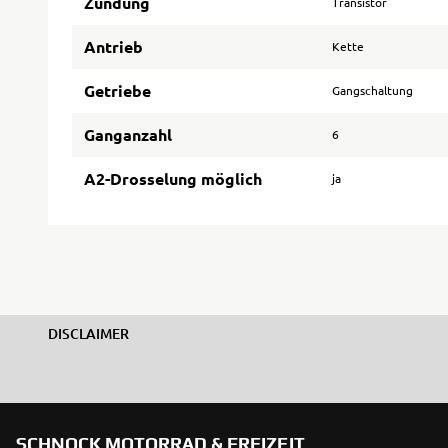
Zündung
Transistor
Antrieb
Kette
Getriebe
Gangschaltung
Ganganzahl
6
A2-Drosselung möglich
ja
DISCLAIMER
SCHNOCK MOTORRAD & FREIZEIT