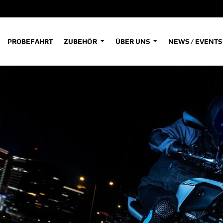
PROBEFAHRT
ZUBEHÖR
ÜBER UNS
NEWS / EVENT
ADVENTURE
A
A
HYPER NAKED
SPORT HERITAGE
Tenere
Tener
700
700
(Low
SPORT TOURING
SUPERSPORT
A2
A
Tenere
Tener
700
700
35kW
Rally
A
A1