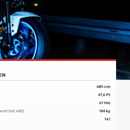
5R
EN
689 ccm
47,6 PS
67 Nm
ereit (mit ABS)
184 kg
14 l