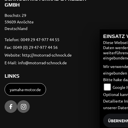
GMBH
Boschstr. 29
59609 Anröchte
Deutschland
EINSATZ
Telefon:
0049 29 47-977 44 55
Diese Webseit
Fax:
0049 (0) 29 47-977 44 56
Daten werden 
weiterführen
Website:
http://motorrad-schnock.de
eingebundenen
E-Mail:
info@motorrad-schnock.de
Wir verwende
eingebunden
LINKS
Bitte hake da
Google 
yamaha-motor.de
Optional kann
Detailierte 
unserer Date
ÜBERNEH