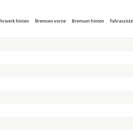
ahrwerk hinten
Bremsen vorne
Bremsen hinten
Fahrassist