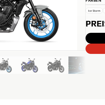
FARBEN
Ice Storm
PRE