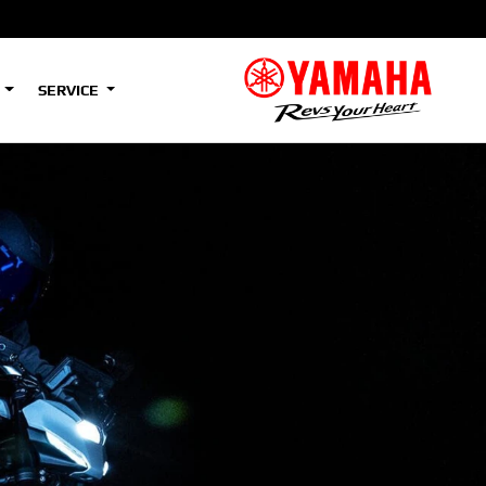
S
SERVICE
A2
e
Tenere
700
)
(Low)
35kW
A2
e
Tenere
700
Rally
35kW