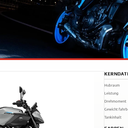
Tenere
WR12
700
World
Raid
KERNDAT
Hubraum
Leistung
Drehmoment
Gewicht fahrb
Tankinhalt