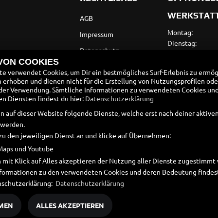
WERKSTAT
AGB
Montag:
Impressum
Dienstag:
Datenschutz
Mittwoch:
 VON COOKIES
Donnerstag:
Disclaimer
e verwendet Cookies, um Dir ein bestmögliches Surf-Erlebnis zu ermög
Freitag:
erhoben und dienen nicht für die Erstellung von Nutzungsprofilen ode
Barrierefreiheit
Samstag:
der Verwendung. Sämtliche Informationen zu verwendeten Cookies un
Sonntag:
Batteriegesetz
 Diensten findest du hier:
Datenschutzerklärung
n auf dieser Website folgende Dienste, welche erst nach deiner aktiv
Altölverordnung
 werden.
zu den jeweiligen Dienst an und klicke auf Übernehmen:
Maps und Youtube
 mit Klick auf Alles akzeptieren der Nutzung aller Dienste zugestimm
Informationen zu den verwendeten Cookies und deren Bedeutung findest
nschutzerklärung:
Datenschutzerklärung
MEN
ALLES AKZEPTIEREN