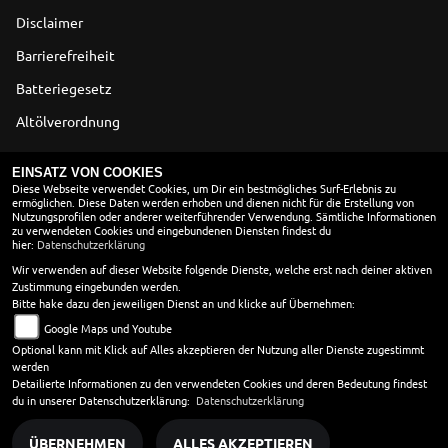
Disclaimer
Barrierefreiheit
Batteriegesetz
Altölverordnung
ÖFFNUNGSZEITEN
EINSATZ VON COOKIES
Diese Webseite verwendet Cookies, um Dir ein bestmögliches Surf-Erlebnis zu
ermöglichen. Diese Daten werden erhoben und dienen nicht für die Erstellung von
WERKSTATT
Nutzungsprofilen oder anderer weiterführender Verwendung. Sämtliche Informationen
zu verwendeten Cookies und eingebundenen Diensten findest du
Montag:
08:30 - 12:30 und 13:00 - 17:00
hier:
Datenschutzerklärung
Dienstag:
08:30 - 12:30 und 13:00 - 17:00
Wir verwenden auf dieser Website folgende Dienste, welche erst nach deiner aktiven
Zustimmung eingebunden werden.
Mittwoch:
08:30 - 12:30 und 13:00 - 17:00
Bitte hake dazu den jeweiligen Dienst an und klicke auf Übernehmen:
Donnerstag:
08:30 - 12:30 und 13:00 - 17:00
Google Maps und Youtube
Freitag:
08:30 - 12:30 und 13:00 - 17:00
Optional kann mit Klick auf Alles akzeptieren der Nutzung aller Dienste zugestimmt
Samstag:
10:00 - 13:00
werden
Sonntag:
geschlossen
Detailierte Informationen zu den verwendeten Cookies und deren Bedeutung findest
du in unserer Datenschutzerklärung:
Datenschutzerklärung
ÜBERNEHMEN
ALLES AKZEPTIEREN