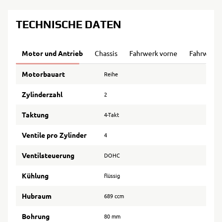
TECHNISCHE DATEN
Motor und Antrieb
Chassis
Fahrwerk vorne
Fahrwerk 
Motorbauart
Reihe
Zylinderzahl
2
Taktung
4-Takt
Ventile pro Zylinder
4
Ventilsteuerung
DOHC
Kühlung
flüssig
Hubraum
689 ccm
Bohrung
80 mm